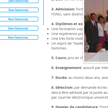
2ème Commission
3. Admission:
formation ouverte 
3ème Commission
l'ONU, sans distinction d'âge, de s
4ème Commission
4. Diplômes et expérience requ
5ème Commission
Une formation supérieure de nive
Une expérience professionnelle d'
6ème Commission
Une très forte motivation pour la 
Un esprit de "leader" alliant la ca
hommes.
5. Cours:
pris en charge financièr
6. Enseignement:
assuré par Inte
7. Durée:
au moins deux ans, ave
8. Sélection:
par demande écrite p
devra être adressé par la poste 
par courrier électronique
universi
9. Dossier de candidature
"Docto