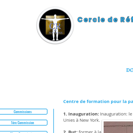
Cercle de Ré
DO
Centre de formation pour la paix
Commissions
​1. Inauguration:
Inauguration: l
Unies à New York.
1ère Commission
2. But:
former à la fois des docteu