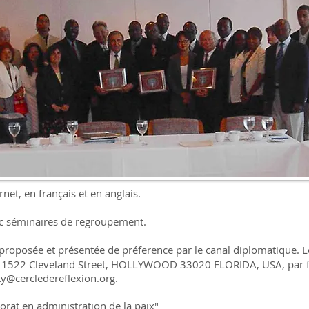
aux diplômés de l'enseignement supérieur de tous les Etats Mem
exe, de race, de condition sociale ou d'opinion politique ou religie
is:
au doctoral.
une dizaine d'année à des postes de haute responsabilité.
paix et les projets humanitaires.
pacité à concevoir et mettre en oeuve de grands projets et de mobil
ement par le Cercle de Reflexion.
rnet, en français et en anglais.
c séminaires de regroupement.
roposée et présentée de préference par le canal diplomatique. L
au 1522 Cleveland Street, HOLLYWOOD 33020 FLORIDA, USA, par f
ty@cercledereflexion.org
.
rat en administration de la paix"